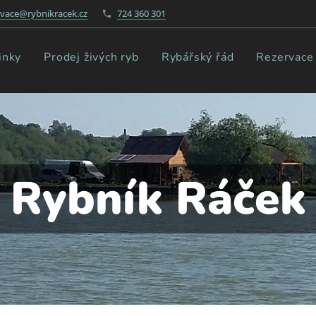
rvace@rybnikracek.cz
724 360 301
inky
Prodej živých ryb
Rybářský řád
Rezervace
Rybník Ráček