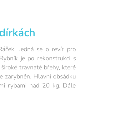
 dírkách
áček. Jedná se o revír pro
Rybník je po rekonstrukci s
široké travnaté břehy, které
bře zarybněn. Hlavní obsádku
ními rybami nad 20 kg. Dále