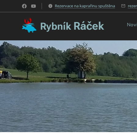
Rezervace na kaprařinu spuštěna
reze
Ráček
Rybník
Nov