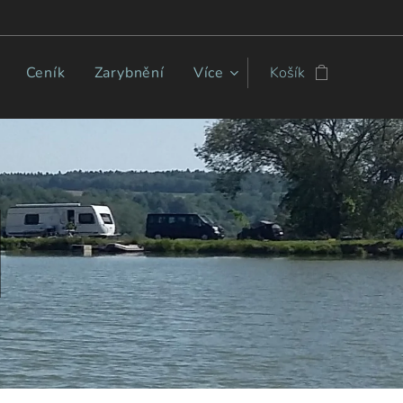
Ceník
Zarybnění
Více
Košík