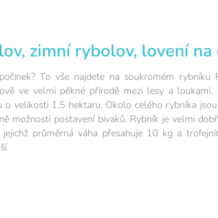
ov, zimní rybolov, lovení na
počinek? To vše najdete na soukromém rybníku R
ově ve velmi pěkné přírodě mezi lesy a loukami. 
o velikosti 1,5 hektaru. Okolo celého rybníka jsou 
etně možnosti postavení bivaků. Rybník je velmi do
eři jejichž průměrná váha přesahuje 10 kg a trofej
ší.