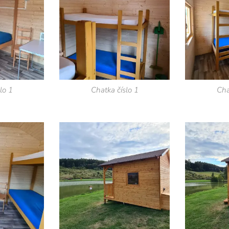
lo 1
Chatka číslo 1
Cha