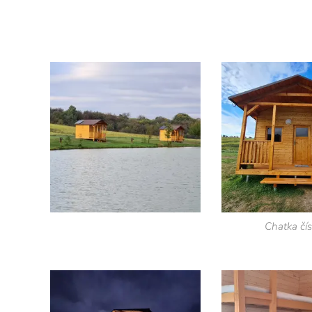
Chatka čís