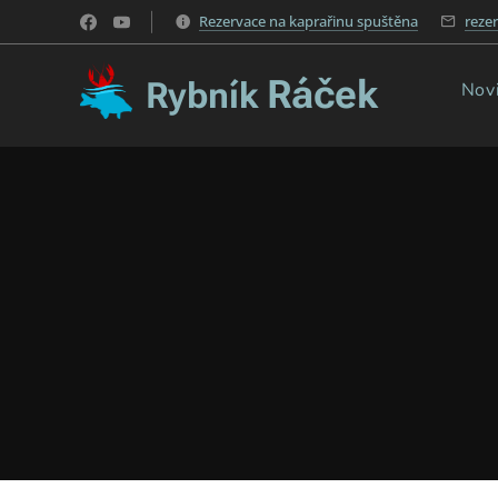
Rezervace na kaprařinu spuštěna
reze
Ráček
Rybník
Nov