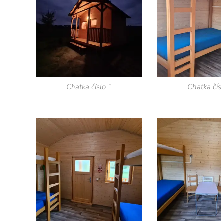
Chatka číslo 1
Chatka čís