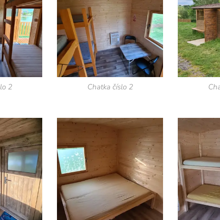
lo 2
Chatka číslo 2
Cha