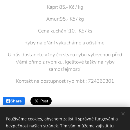
Kapr: 85,- Kč / kg
Amur:95,- Kč / kg
Cena kuchání:10,- Kč / ks
Ryby na přání vykucháme a očistíme.
U nás dostanete vždy čerstvou rybu vylovenou před
Vámi přímo z rybníku. Igelitové tašky na ryby
samozřejmostí.
Kontakt na dostupnost ryb mbt.: 724360301
Share
Používáme cookies, abychom zajistili správné fungování a
bezpečnost našich stránek. Tím vám můžeme zajistit tu