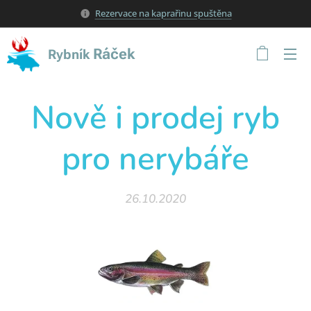
Rezervace na kaprařinu spuštěna
Ráček
Rybník
Nově i prodej ryb
pro nerybáře
26.10.2020