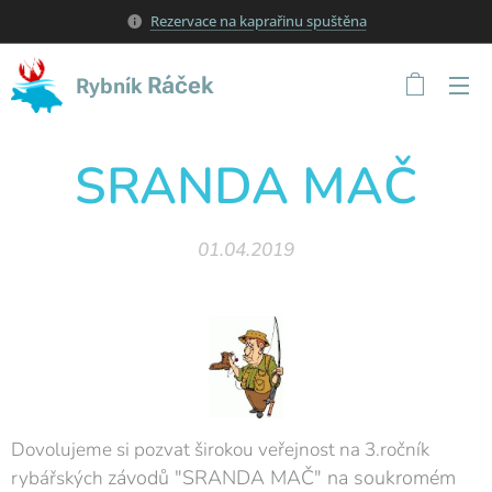
Rezervace na kaprařinu spuštěna
Ráček
Rybník
SRANDA MAČ
01.04.2019
Dovolujeme si pozvat širokou veřejnost na 3.ročník
závodů "SRANDA MAČ" na soukromém
rybářských