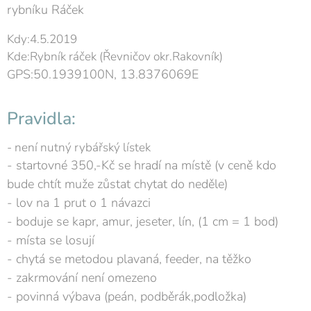
rybníku Ráček
Kdy:4.5.2019
Kde:Rybník ráček (Řevničov okr.Rakovník)
PS:50.1939100N, 13.8376069E
G
Pravidla:
- není nutný rybářský lístek
- startovné 350,-Kč se hradí na místě (v ceně kdo
bude chtít muže zůstat chytat do neděle)
- lov na 1 prut o 1 návazci
- boduje se kapr, amur, jeseter, lín, (1 cm = 1 bod)
- místa se losují
- chytá se metodou plavaná, feeder, na těžko
- zakrmování není omezeno
- povinná výbava (peán, podběrák,podložka)